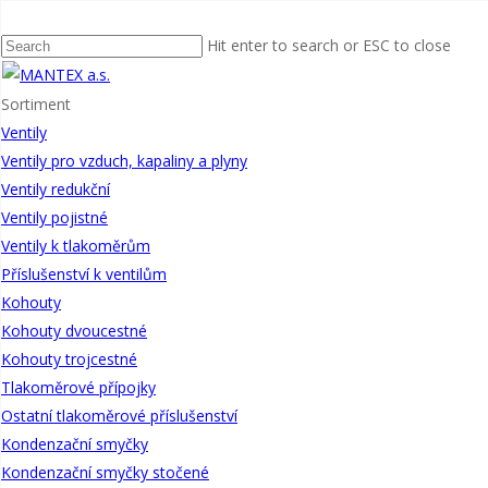
Kohouty
tlakoměrové přípojky
Hit enter to search or ESC to close
Sortiment
Ventily
Ventily pro vzduch, kapaliny a plyny
Ventily redukční
Ventily pojistné
Ventily k tlakoměrům
Příslušenství k ventilům
Kohouty
Kohouty dvoucestné
Kohouty trojcestné
Tlakoměrové přípojky
Ostatní tlakoměrové příslušenství
Přípojka tlakoměrová přechodová druh G
Kondenzační smyčky
Kondenzační smyčky stočené