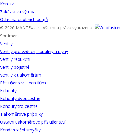
Kontakt
Zakázková výroba
Ochrana osobních údajů
© 2026 MANTEX a.s.. Všechna práva vyhrazena.
Sortiment
Ventily
Ventily pro vzduch, kapaliny a plyny
Ventily redukční
Ventily pojistné
Ventily k tlakoměrům
Příslušenství k ventilům
Kohouty
Kohouty dvoucestné
Kohouty trojcestné
Tlakoměrové přípojky
Ostatní tlakoměrové příslušenství
Kondenzační smyčky