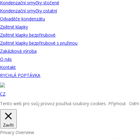
Kondenzační smyčky stočené
Kondenzační smyčky ostatní
Odvaděče kondenzátu
Zpětné klapky
Zpětné klapky bezpřírubové
Zpětné klapky bezpřírubové s pružinou
Zakázková výroba
O nás
Kontakt
RYCHLÁ POPTÁVKA
CZ
Tento web pro svůj provoz používá soubory cookies.
Přijmout
Odmí
Zavřít
Privacy Overview