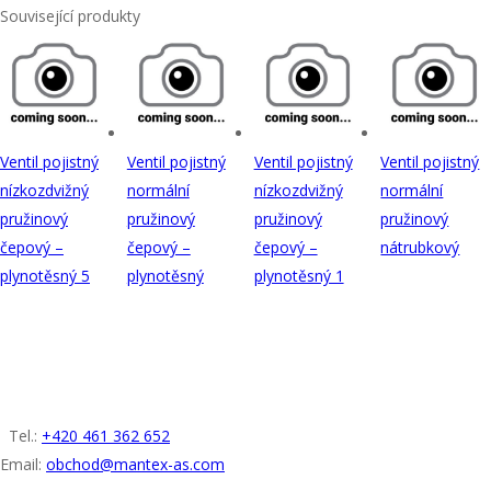
Související produkty
Ventil pojistný
Ventil pojistný
Ventil pojistný
Ventil pojistný
nízkozdvižný
normální
nízkozdvižný
normální
pružinový
pružinový
pružinový
pružinový
čepový –
čepový –
čepový –
nátrubkový
plynotěsný 5
plynotěsný
plynotěsný 1
KONTAKT
Tel.:
+420 461 362 652
Email:
obchod@mantex-as.com