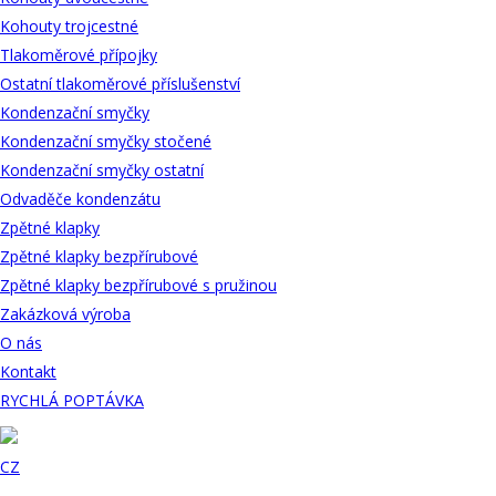
Kohouty trojcestné
Tlakoměrové přípojky
Ostatní tlakoměrové příslušenství
Kondenzační smyčky
Kondenzační smyčky stočené
Kondenzační smyčky ostatní
Odvaděče kondenzátu
Zpětné klapky
Zpětné klapky bezpřírubové
Zpětné klapky bezpřírubové s pružinou
Zakázková výroba
O nás
Kontakt
RYCHLÁ POPTÁVKA
CZ