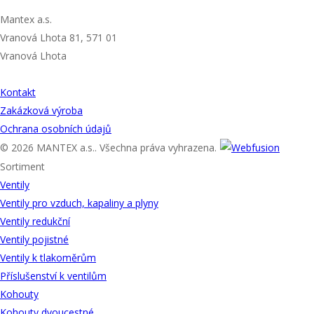
ADRESA
Mantex a.s.
Vranová Lhota 81, 571 01
Vranová Lhota
UŽITEČNÉ ODKAZY
Kontakt
Zakázková výroba
Ochrana osobních údajů
© 2026 MANTEX a.s.. Všechna práva vyhrazena.
Sortiment
Ventily
Ventily pro vzduch, kapaliny a plyny
Ventily redukční
Ventily pojistné
Ventily k tlakoměrům
Příslušenství k ventilům
Kohouty
Kohouty dvoucestné