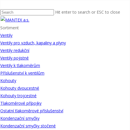
Domů
Ventily
Ventily pojistné
Ventil pojistný nízkozdvižný pružinový
čepový
Hit enter to search or ESC to close
Sortiment
Ventily
Ventily pro vzduch, kapaliny a plyny
Ventily redukční
Ventily pojistné
Ventily k tlakoměrům
Příslušenství k ventilům
Ventil pojistný nízkozdvižný
Kohouty
pružinový čepový
Kohouty dvoucestné
K jištění tlakových nádob a jiných
Kohouty trojcestné
tlakových zařízení proti
Tlakoměrové přípojky
překročení stanoveného tlaku.
Ostatní tlakoměrové příslušenství
Pracovní látkou mohou být voda,
Kondenzační smyčky
vodní pára, vzduch a neagresivní
Kondenzační smyčky stočené