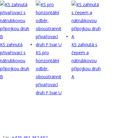
KS zahnutá
KS zahnutá s
přivařovací s
KS pro
čepem a
nátrubkovou
horizontální
nátrubkovou
přípojkou druh
odběr,
přípojkou druh
B
oboustranně
A
přivařovací
druh F tvar U
KONTAKT
Tel.:
+420 461 362 652