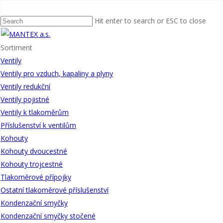
Domů
Kondenzační smyčky
Kondenzační smyčky ostatní
KS pro
horizontální odběr, přivařovací s nátrubkovou přípojkou tvar U druh
Hit enter to search or ESC to close
B
Sortiment
Ventily
Ventily pro vzduch, kapaliny a plyny
Ventily redukční
Ventily pojistné
Ventily k tlakoměrům
Příslušenství k ventilům
Kohouty
KS pro horizontální odběr,
Kohouty dvoucestné
přivařovací s nátrubkovou
Kohouty trojcestné
přípojkou tvar U druh B
Tlakoměrové přípojky
K připojení a ochraně tlakoměrů
Ostatní tlakoměrové příslušenství
před škodlivými účinky nebo
Kondenzační smyčky
vysokou teplotou měřené
Kondenzační smyčky stočené