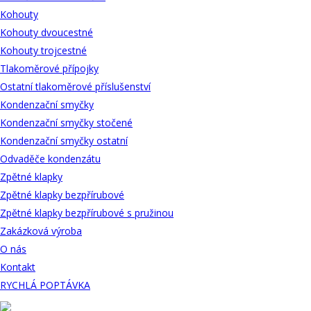
Kohouty
Kohouty dvoucestné
Kohouty trojcestné
Tlakoměrové přípojky
Ostatní tlakoměrové příslušenství
Kondenzační smyčky
Kondenzační smyčky stočené
Kondenzační smyčky ostatní
Odvaděče kondenzátu
Zpětné klapky
Zpětné klapky bezpřírubové
Zpětné klapky bezpřírubové s pružinou
Zakázková výroba
O nás
Kontakt
RYCHLÁ POPTÁVKA