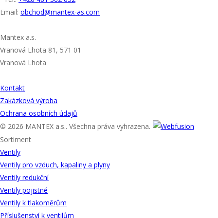
Email:
obchod@mantex-as.com
ADRESA
Mantex a.s.
Vranová Lhota 81, 571 01
Vranová Lhota
UŽITEČNÉ ODKAZY
Kontakt
Zakázková výroba
Ochrana osobních údajů
© 2026 MANTEX a.s.. Všechna práva vyhrazena.
Sortiment
Ventily
Ventily pro vzduch, kapaliny a plyny
Ventily redukční
Ventily pojistné
Ventily k tlakoměrům
Příslušenství k ventilům