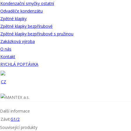
Kondenzační smyčky ostatní
Katalogový list G1/2
Odvaděče kondenzátu
Závit
G1/2
Zpětné klapky
Vyčistit
Zpětné klapky bezpřírubové
Kategorie:
Kohouty trojcestné
Zpětné klapky bezpřírubové s pružinou
Popis
Zakázková výroba
Další informace
O nás
Kontakt
Těleso kohoutku je obrobek z tyče, kužel je přidržován zdola maticí. 
RYCHLÁ POPTÁVKA
tlakoměru nebo k odvzdušňování tlakoměru a profukování přípojky. N
CZ
D1
D2
L
G 1/2
G 1/2
100
Další informace
Závit
G1/2
Související produkty