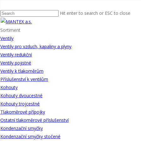
Domů
Kohouty
Kohouty trojcestné
Kohout tlakoměrový s přírubou H
Hit enter to search or ESC to close
Sortiment
Ventily
Ventily pro vzduch, kapaliny a plyny
Ventily redukční
Ventily pojistné
Ventily k tlakoměrům
Příslušenství k ventilům
Kohouty
Kohout tlakoměrový s přírubou H, nátrubkem a převlečnou maticí
Kohouty dvoucestné
Kohouty trojcestné
Pro připojení tlakoměru a zkušebního tlakoměru s plochým těsněním. 
Tlakoměrové přípojky
Teplota [°C]: 50
Ostatní tlakoměrové příslušenství
Tlak [MPa]: 2,5
Kondenzační smyčky
Zobrazit informace o výrobku
Kondenzační smyčky stočené