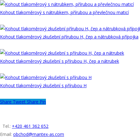
Kohout tlakoměrový s nátrubkem, přírubou a převlečnou maticí
Kohout tlakoměrový zkušební přírubou H, čep a nátrubková přípojka
Kohout tlakoměrový zkušební s přírubou H, čep a nátrubek
Kohout tlakoměrový zkušební s přírubou H
Share
Tweet
Share
Pin
KONTAKT
Tel.:
+420 461 362 652
Email:
obchod@mantex-as.com