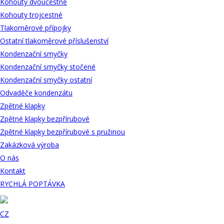
Kohouty dvoucestné
Kohouty trojcestné
Tlakoměrové přípojky
Ostatní tlakoměrové příslušenství
Kondenzační smyčky
Kondenzační smyčky stočené
Kondenzační smyčky ostatní
Odvaděče kondenzátu
Zpětné klapky
Zpětné klapky bezpřírubové
Zpětné klapky bezpřírubové s pružinou
Zakázková výroba
O nás
Kontakt
RYCHLÁ POPTÁVKA
CZ