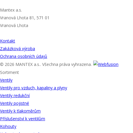
ADRESA
Mantex a.s.
Vranová Lhota 81, 571 01
Vranová Lhota
UŽITEČNÉ ODKAZY
Kontakt
Zakázková výroba
Ochrana osobních údajů
© 2026 MANTEX a.s.. Všechna práva vyhrazena.
Sortiment
Ventily
Ventily pro vzduch, kapaliny a plyny
Ventily redukční
Ventily pojistné
Ventily k tlakoměrům
Příslušenství k ventilům
Kohouty