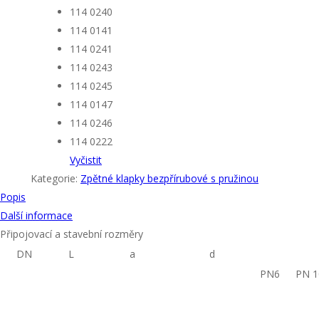
114 0240
114 0141
114 0241
114 0243
114 0245
114 0147
114 0246
114 0222
Vyčistit
Kategorie:
Zpětné klapky bezpřírubové s pružinou
Popis
Další informace
Připojovací a stavební rozměry
DN
L
a
d
PN6
PN 1