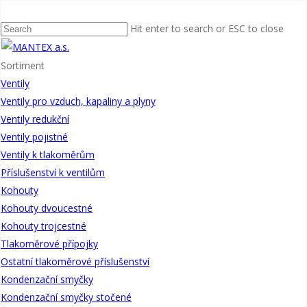
Domů
Zpětné klapky
Zpětné klapky bezpřírubové s pružinou
BZK s
pružinou
Hit enter to search or ESC to close
Sortiment
Ventily
Ventily pro vzduch, kapaliny a plyny
Ventily redukční
Ventily pojistné
Ventily k tlakoměrům
Příslušenství k ventilům
BZK s pružinou
Kohouty
Jako uzavírací armatura proti zpětnému proudění vody, ropných látek
Kohouty dvoucestné
a jiných neagresivních médií v širokém průmyslovém užití do
Kohouty trojcestné
provozní teploty 120 °C a tlaku dle PN. Při požadavku použití na vyšší
Tlakoměrové přípojky
teplotu nutno druh těsnícího kroužku a provozní teplotu projednat s
Ostatní tlakoměrové příslušenství
výrobcem.
Kondenzační smyčky
PDF
Kondenzační smyčky stočené