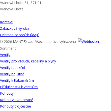
Vranová Lhota 81, 571 01
Vranová Lhota
UŽITEČNÉ ODKAZY
Kontakt
Zakázková výroba
Ochrana osobních údajů
© 2026 MANTEX a.s.. Všechna práva vyhrazena.
Sortiment
Ventily
Ventily pro vzduch, kapaliny a plyny
Ventily redukční
Ventily pojistné
Ventily k tlakoměrům
Příslušenství k ventilům
Kohouty
Kohouty dvoucestné
Kohouty trojcestné