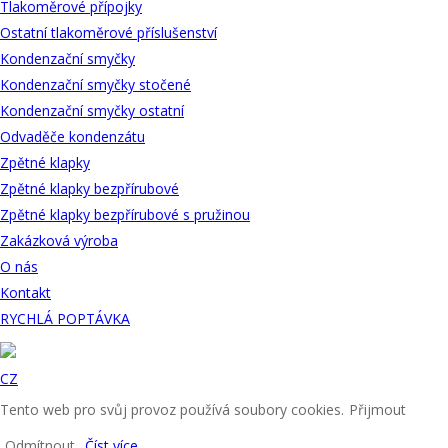
Tlakoměrové přípojky
Ostatní tlakoměrové příslušenství
Kondenzační smyčky
Kondenzační smyčky stočené
Kondenzační smyčky ostatní
Odvaděče kondenzátu
Zpětné klapky
Zpětné klapky bezpřírubové
Zpětné klapky bezpřírubové s pružinou
Zakázková výroba
O nás
Kontakt
RYCHLÁ POPTÁVKA
CZ
Tento web pro svůj provoz používá soubory cookies.
Přijmout
Odmítnout
Číst více