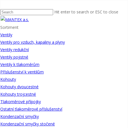
Category
Uncategorized @cs
Hit enter to search or ESC to close
Uncategorized @cs
Hello world!
Sortiment
Search
Ventily
Nejnovější příspěvky
Ventily pro vzduch, kapaliny a plyny
Hello world!
Ventily redukční
Nejnovější komentáře
Ventily pojistné
A WordPress Commenter
:
Hello world!
Ventily k tlakoměrům
Příslušenství k ventilům
KONTAKT
Kohouty
Tel.:
+420 461 362 652
Kohouty dvoucestné
Email:
obchod@mantex-as.com
Kohouty trojcestné
ADRESA
Tlakoměrové přípojky
Mantex a.s.
Ostatní tlakoměrové příslušenství
Vranová Lhota 81, 571 01
Kondenzační smyčky
Vranová Lhota
Kondenzační smyčky stočené