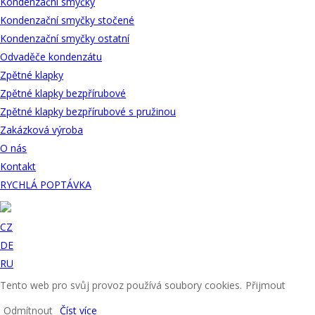
Kondenzační smyčky
Kondenzační smyčky stočené
Kondenzační smyčky ostatní
Odvaděče kondenzátu
Zpětné klapky
Zpětné klapky bezpřírubové
Zpětné klapky bezpřírubové s pružinou
Zakázková výroba
O nás
Kontakt
RYCHLÁ POPTÁVKA
CZ
DE
RU
Tento web pro svůj provoz používá soubory cookies.
Přijmout
Odmítnout
Číst více